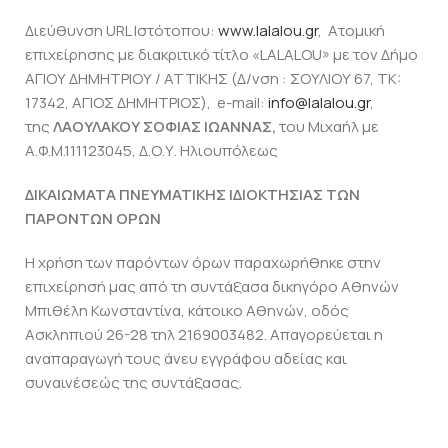
Διεύθυνση URL Ιστότοπου:
www.lalalou.gr
, Ατομική
επιχείρησης με διακριτικό τίτλο «LALALOU» με τον Δήμο
ΑΓΙΟΥ ΔΗΜΗΤΡΙΟΥ / ΑΤΤΙΚΗΣ (Δ/νση : ΣΟΥΛΙΟΥ 67, TK:
17342, ΑΓΙΟΣ ΔΗΜΗΤΡΙΟΣ), e-mail:
info@lalalou.gr
,
της
ΛΑΟΥΛΑΚΟΥ ΣΟΦΙΑΣ ΙΩΑΝΝΑΣ,
του Μιχαήλ με
Α.Φ.Μ.111123045, Δ.Ο.Υ. Ηλιουπόλεως
ΔΙΚΑΙΩΜΑΤΑ ΠΝΕΥΜΑΤΙΚΗΣ ΙΔΙΟΚΤΗΣΙΑΣ ΤΩΝ
ΠΑΡΟΝΤΩΝ ΟΡΩΝ
Η χρήση των παρόντων όρων παραχωρήθηκε στην
επιχείρησή μας από τη συντάξασα δικηγόρο Αθηνών
Μπιθέλη Κωνσταντίνα, κάτοικο Αθηνών, οδός
Ασκληπιού 26-28 τηλ 2169003482. Απαγορεύεται η
αναπαραγωγή τους άνευ εγγράφου αδείας και
συναινέσεώς της συντάξασας.