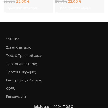
22,00
€
22,00
€
26,50
€
26,50
€
Προσθήκη στο καλάθι
Προσθήκη στο καλάθι
ΣΧΕΤΙΚΑ
Σχετικά με εμάς
Όροι & Προϋποθέσεις
Τρόποι Αποστολής
Τρόποι Πληρωμής
Επιστροφές – Αλλαγές
GDPR
Επικοινωνία
lalalou.gr
|
2024
TOSO
.