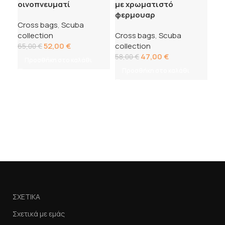
οινοπνευματί
με χρωματιστό
φερμουαρ
Cross bags
,
Scuba
collection
Cross bags
,
Scuba
52,00
€
collection
65,00
€
47,00
€
58,00
€
Προσθήκη στο καλάθι
Προσθήκη στο καλάθι
Scu
flu
Scu
27
Π
ΣΧΕΤΙΚΑ
Σχετικά με εμάς