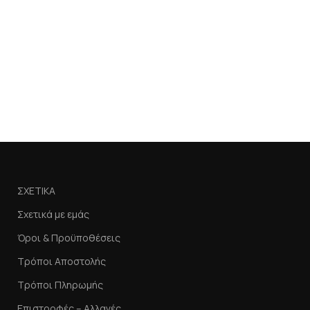
CL
(G
Χωρ
15,
Π
ΣΧΕΤΙΚΑ
Σχετικά με εμάς
Όροι & Προϋποθέσεις
Τρόποι Αποστολής
Τρόποι Πληρωμής
Επιστροφές – Αλλαγές