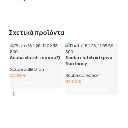
Σχετικά προϊόντα
Scuba clutch καρπουζί
Scuba clutch κιίτρινο
fluo fancy
Scuba collection
27,00
€
Scuba collection
27,00
€
Προσθήκη στο καλάθι
Προσθήκη στο καλάθι
Sc
fa
Scu