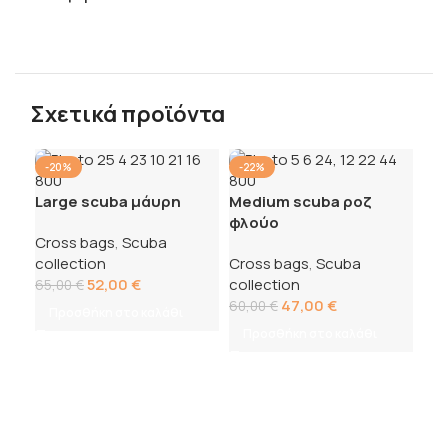
Σχετικά προϊόντα
-20%
-22%
-2
Large scuba μάυρη
Medium scuba ροζ
φλούο
Cross bags
,
Scuba
collection
Cross bags
,
Scuba
52,00
€
collection
65,00
€
47,00
€
60,00
€
Προσθήκη στο καλάθι
Προσθήκη στο καλάθι
Me
τυ
Cro