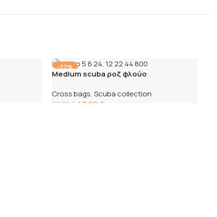
-22%
Medium scuba ροζ φλούο
Cross bags
,
Scuba collection
47,00
€
60,00
€
Προσθήκη στο καλάθι