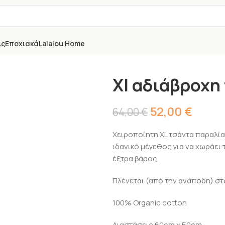
ές
Εποχιακά
Lalalou Home
Xl αδιάβροχη
52,00
€
64,00
€
Χειροποίητη XL τσάντα παραλί
ιδανικό μέγεθος για να χωράει τ
έξτρα βάρος.
Πλένεται (από την ανάποδη) στ
100% Organic cotton
Διαστάσεις 60cm x 50cm.