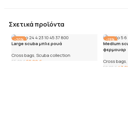
Σχετικά προϊόντα
-20%
-19%
Large scuba μπλε ρουά
Medium sc
φερμουαρ
Cross bags
,
Scuba collection
52,00
€
Cross bags
,
65,00
€
47,
58,00
€
Προσθήκη στο καλάθι
Προσθήκη σ