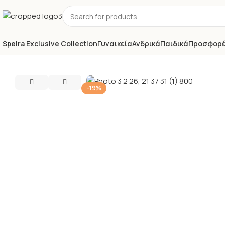
Speira Exclusive Collection
Γυναικεία
Ανδρικά
Παιδικά
Προσφορ
-19%