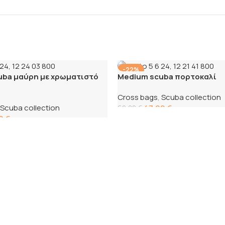
-22%
uba μαύρη με χρωματιστό
Medium scuba πορτοκαλί
Cross bags
,
Scuba collection
Scuba collection
47,00
€
60,00
€
00
€
Προσθήκη στο καλάθι
το καλάθι